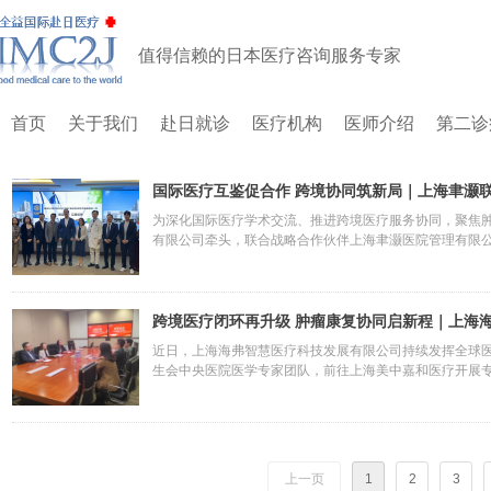
值得信赖的日本医疗咨询服务专家
首页
关于我们
赴日就诊
医疗机构
医师介绍
第二诊
国际医疗互鉴促合作 跨境协同筑新局｜上海聿灏
中心
为深化国际医疗学术交流、推进跨境医疗服务协同，聚焦
有限公司牵头，联合战略合作伙伴上海聿灏医院管理有限公
海国际医学中心开展实地参访与合作洽谈。本次活动中，
顶尖医疗机构对接国际学术资源、为国际医疗伙伴搭建本
段。
跨境医疗闭环再升级 肿瘤康复协同启新程｜上海
桥国际门诊部
近日，上海海弗智慧医疗科技发展有限公司持续发挥全球医
生会中央医院医学专家团队，前往上海美中嘉和医疗开展
国际医学学术研讨、医护专业技能提升等核心内容，重点
节，构建“海外精准诊疗—国内闭环康复”的全周期健康服
上一页
1
2
3