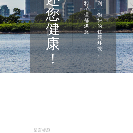
和
到
您
护
、
理
愉
都
快
健
满
的
意
住
，
院
康
给
环
每
境
!
位
。
患
者
一
个
安
静
、
安
全
、
周
到
、