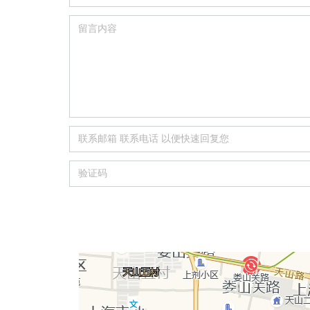
愉
快
的
住
院
环
境
。