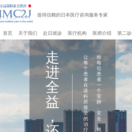
值得信赖的日本医疗咨询服务专家
首页
关于我们
赴日就诊
医疗机构
医师介绍
第二诊
走
让
给
每
每
进
个
位
患
患
者
者
全
在
一
该
个
科
安
益
所
静
接
、
，
受
安
的
全
治
、
还
疗
周