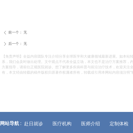
前一个：
无
ꄴ
后一个：
无
ꄲ
【免责声明】全益内容团队专注介绍分享全球医学和大健康领域最新进展。如本站
系，我们会及时做出处理。文中观点不代表全益立场，本文也不是治疗方案推荐，
方案指导，请前往正规医院就诊。想了解更多疾病科普与前沿治疗技术，欢迎关注
有，本文经由转载的稿件版权归原著作权属者所有，转载或引用本网站内容须注明"转自全益
网站导航
:
赴日就诊
医疗机构
医师介绍
定制体检