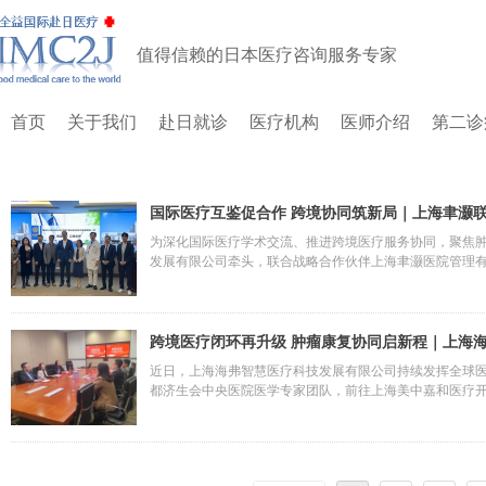
值得信赖的日本医疗咨询服务专家
首页
关于我们
赴日就诊
医疗机构
医师介绍
第二诊
国际医疗互鉴促合作 跨境协同筑新局｜上海聿灏
医学中心
为深化国际医疗学术交流、推进跨境医疗服务协同，聚焦
发展有限公司牵头，联合战略合作伙伴上海聿灏医院管理有
队，前往上海国际医学中心开展实地参访与合作洽谈。本
纽作用，为国内顶尖医疗机构对接国际学术资源、为国际
入、可落地的新阶段。
跨境医疗闭环再升级 肿瘤康复协同启新程｜上海
新虹桥国际门诊部
近日，上海海弗智慧医疗科技发展有限公司持续发挥全球医
都济生会中央医院医学专家团队，前往上海美中嘉和医疗
系搭建、国际医学学术研讨、医护专业技能提升等核心内
务的衔接环节，构建“海外精准诊疗—国内闭环康复”的全
的健康保障。